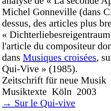
analyse de « La seconde A
Michel Gonneville (dans Ci
dessus, des articles plus br
« Dichterliebesreigentraum 
l'article du compositeur don
dans
Musiques croisées
, s
Qui-Vive » (1985).
Zeitschrift für neue Musik
Musiktexte
Köln
2003
→
Sur le Qui-vive