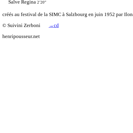
Salve Regina
2’20”
créés au festival de la SIMC à Salzbourg en juin 1952 par Ilon
© Suivini Zerboni
→
cd
henripousseur.net