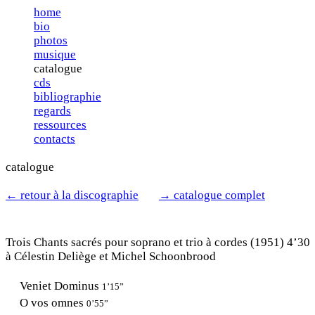
home
bio
photos
musique
catalogue
cds
bibliographie
regards
ressources
contacts
catalogue
←
retour à la discographie
→
catalogue complet
Trois Chants sacrés
pour soprano et trio à cordes
(1951)
4’30
à Célestin Deliège et Michel Schoonbrood
Veniet Dominus
1’15”
O vos omnes
0’55”