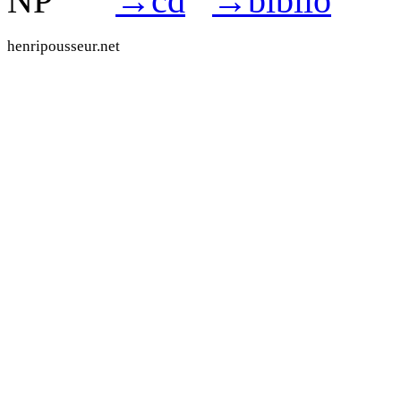
NP
→
cd
→
biblio
henripousseur.net