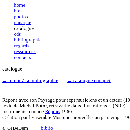
home
bio
photos
musique
catalogue
cds
bibliographie
regards
ressources
contacts
catalogue
←
retour à la bibliographie
→
catalogue complet
Répons avec son Paysage
pour sept musiciens et un acteur
(1
texte de Michel Butor, retravaillé dans Illustrations II (NRF)
instruments: comme
Répons
1960
Création par l'Ensemble Musiques nouvelles au printemps 196
© CeBeDem
→
biblio